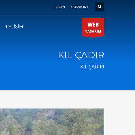
LOGIN
SUPPORT
SHOWROOM HOURS
×
Mon-Fri 9:00AM - 6:00AM
t
WEB
Sat - 9:00AM-5:00PM
İLETİŞİM
TASARIM
Sundays by appointment only!
KIL ÇADIR
KIL ÇADIRI