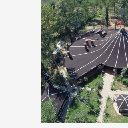
iyete geçtiği
z hizmet veren