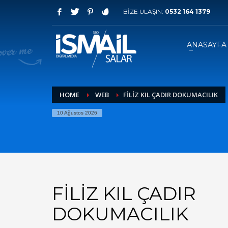
BİZE ULAŞIN:
0532 164 1379
HOW TO SHOP
1
2
Login or create new account.
R
ANASAYFA
If you still have problems, please let us know, by sen
HOME
WEB
FILIZ KIL ÇADIR DOKUMACILIK
10 Ağustos 2026
FILIZ KIL ÇADIR
DOKUMACILIK