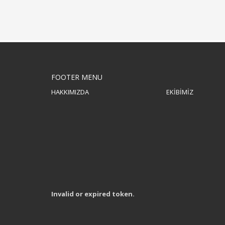
FOOTER MENU
HAKKIMIZDA
EKİBİMİZ
kıl çadır imalatı ve satışı
Firmanın
kıl çadırı
üretim tesisini bizzat ziyaret edebilir 
adresi ile 0533 344 70 82 nolu telefondan, veya mail adre
verebilir, her türlü sorunuzun yanıtını bizzat
Filiz Dokum
yöneticilerinden bulabilirsiniz.
Invalid or expired token.
Kıl çadır
satışı,
kil cadiri
üretimi
kıl çadır
imalatı
, kıl çad
çadır
farkını yaşayın.
Kıl çadır restorant, kıl çadır caf
salonları
na özel fiyatlar ve
kıl çadır
kampanyaları ile
kı