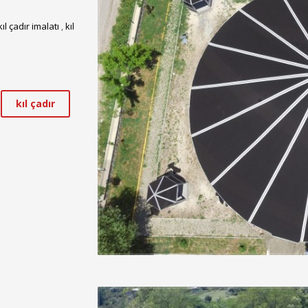
kıl çadır imalatı
,
kıl
kıl çadır