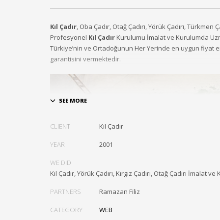
Kıl Çadır
, Oba Çadır, Otağ Çadırı, Yörük Çadırı, Türkmen Ç
Profesyonel
Kıl Çadır
Kurulumu İmalat ve Kurulumda Uz
Türkiye’nin ve Ortadoğunun Her Yerinde en uygun fiyat e
garantisini vermektedir.
CLIENT
Kıl Çadır
YEAR
2001
WE DID
Kıl Çadır, Yörük Çadırı, Kırgız Çadırı, Otağ Çadırı İmalat ve
PARTNERS
Ramazan Filiz
CATEGORY
WEB