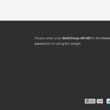
Please enter your
MailChimp API KEY
in the
theme
panel
prior to using this widget.
ya da internet
sinden sipariş
acılık
ır
modelleri
ile
kıl
e, kıl çadır düğün
l çadır
hakkında