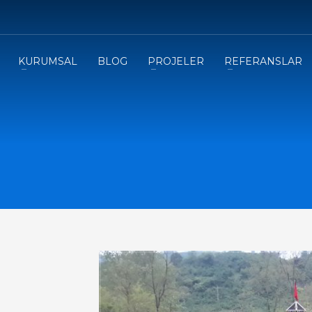
3
eview your order.
Payment &
FREE
shipmen
KURUMSAL
BLOG
PROJELER
REFERANSLAR
ding an email to support@website.com . Thank you!