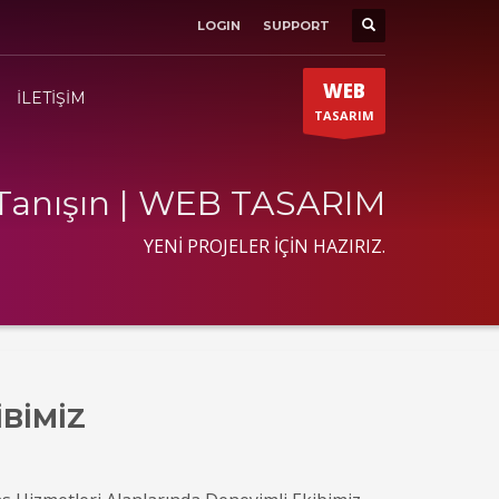
LOGIN
SUPPORT
SHOWROOM HOURS
×
Mon-Fri 9:00AM - 6:00AM
t
WEB
Sat - 9:00AM-5:00PM
İLETİŞİM
TASARIM
Sundays by appointment only!
 Tanışın | WEB TASARIM
YENİ PROJELER İÇİN HAZIRIZ.
İBİMİZ