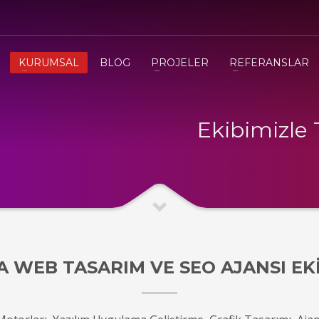
3
eview your order.
Payment &
FREE
shipmen
KURUMSAL
BLOG
PROJELER
REFERANSLAR
ding an email to support@website.com . Thank you!
Ekibimizle
 WEB TASARIM VE SEO AJANSI EK