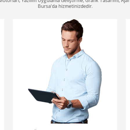
orları, Yazılım Uygulama Geliştirme, Grafik Tasarımı, Ajan
Bursa'da hizmetinizdedir.