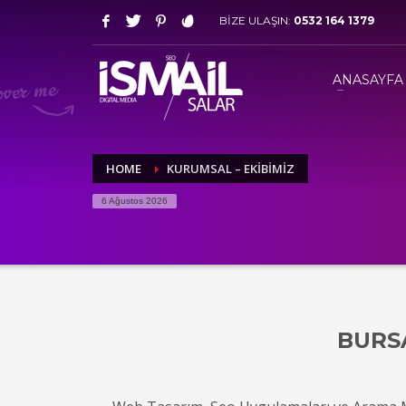
BİZE ULAŞIN:
0532 164 1379
HOW TO SHOP
1
2
Login or create new account.
R
ANASAYFA
If you still have problems, please let us know, by sen
HOME
KURUMSAL – EKIBIMIZ
6 Ağustos 2026
BURSA