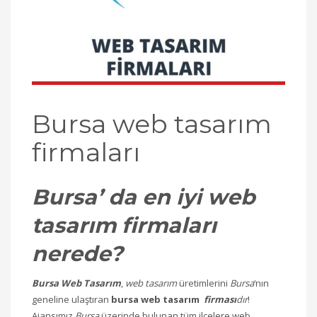
Bursa web tasarım
firmaları
Bursa’ da en iyi web
tasarım firmaları
nerede?
Bursa Web Tasarım
,
web tasarım
üretimlerini
Bursa
‘nın
geneline ulaştıran
bursa web tasarım
firması
dır
!
Ajansımız
Bursa
üzerinde bulunan tüm ilçelere web