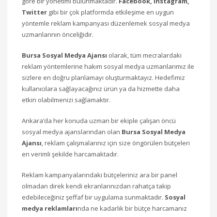
göre bir yönetimi bulunmaktadır.
Facebook, Instagram,
Twitter
gibi bir çok platformda etkileşime en uygun
yöntemle reklam kampanyası düzenlemek sosyal medya
uzmanlarının önceliğidir.
Bursa Sosyal Medya Ajansı‎
olarak, tüm mecralardaki
reklam yöntemlerine hakım sosyal medya uzmanlarımız ile
sizlere en doğru planlamayı oluşturmaktayız. Hedefimiz
kullanıcılara sağlayacağınız ürün ya da hizmette daha
etkin olabilmenizi sağlamaktır.
Ankara’da her konuda uzman bir ekiple çalışan öncü
sosyal medya ajanslarından olan
Bursa Sosyal Medya
Ajansı
‎, reklam çalışmalarınız için size öngörülen bütçeleri
en verimli şekilde harcamaktadır.
Reklam kampanyalarındaki bütçeleriniz ara bir panel
olmadan direk kendi ekranlarınızdan rahatça takip
edebileceğiniz şeffaf bir uygulama sunmaktadır.
Sosyal
medya reklamları
nda ne kadarlık bir bütçe harcamanız