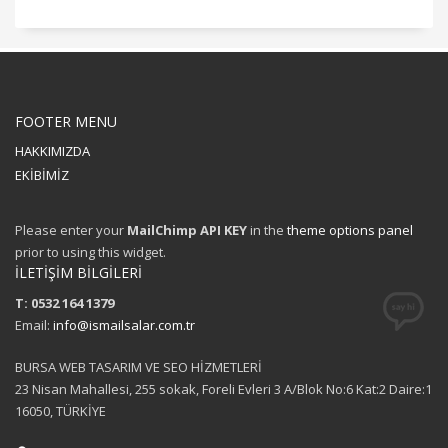
FOOTER MENU
HAKKIMIZDA
EKİBİMİZ
Please enter your
MailChimp API KEY
in the
theme options panel
prior to using this widget.
İLETİŞİM BİLGİLERİ
T: 0532 164 1379
Email:
info@ismailsalar.com.tr
BURSA WEB TASARIM VE SEO HİZMETLERİ
23 Nisan Mahallesi, 255 sokak, Foreli Evleri 3 A/Blok No:6 Kat:2 Daire:1
16050, TÜRKİYE