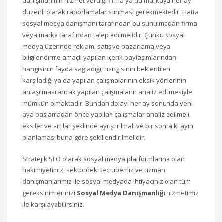
danışmanının hizmet verdiği firma ya da markaya her ay
düzenli olarak raporlamalar sunması gerekmektedir. Hatta
sosyal medya danışmanı tarafından bu sunulmadan firma
veya marka tarafından talep edilmelidir. Çünkü sosyal
medya üzerinde reklam, satış ve pazarlama veya
bilgilendirme amaçlı yapılan içerik paylaşımlarından
hangisinin fayda sağladığı, hangisinin beklentileri
karşıladığı ya da yapılan çalışmalarının eksik yönlerinin
anlaşılması ancak yapılan çalışmaların analiz edilmesiyle
mümkün olmaktadır. Bundan dolayı her ay sonunda yeni
aya başlamadan önce yapılan çalışmalar analiz edilmeli,
eksiler ve artılar şeklinde ayrıştırılmalı ve bir sonra ki ayın
planlaması buna göre şekillendirilmelidir.
Stratejik SEO olarak sosyal medya platformlarına olan
hakimiyetimiz, sektördeki tecrübemiz ve uzman
danışmanlarımız ile sosyal medyada ihtiyacınız olan tüm
gereksinimlerinizi
Sosyal Medya Danışmanlığı
hizmetimiz
ile karşılayabilirsiniz.