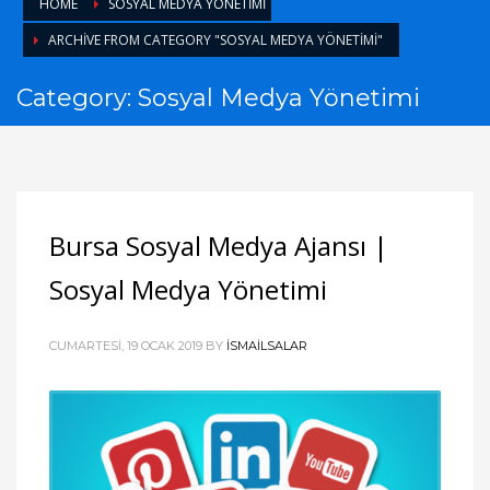
HOME
SOSYAL MEDYA YÖNETIMI
ARCHIVE FROM CATEGORY "SOSYAL MEDYA YÖNETIMI"
Category: Sosyal Medya Yönetimi
Bursa Sosyal Medya Ajansı‎ |
Sosyal Medya Yönetimi
CUMARTESI, 19 OCAK 2019
BY
ISMAILSALAR