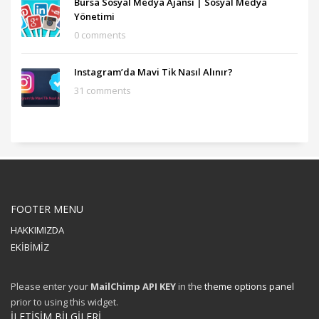
Bursa Sosyal Medya Ajansı‎ | Sosyal Medya
Yönetimi
0 comments
Instagram’da Mavi Tik Nasıl Alınır?
31 comments
FOOTER MENU
HAKKIMIZDA
EKİBİMİZ
Please enter your
MailChimp API KEY
in the
theme options panel
prior to using this widget.
İLETİŞİM BİLGİLERİ