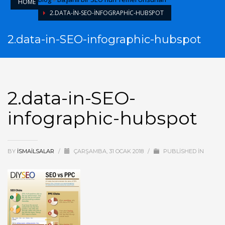
HOME
2.DATA-IN-SEO-INFOGRAPHIC-HUBSPOT
2.data-in-SEO-infographic-hubspot
2.data-in-SEO-
infographic-hubspot
BY
ISMAILSALAR
/
ÇARŞAMBA, 31 OCAK 2018
/
PUBLISHED IN