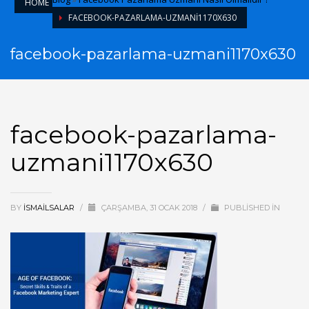
HOME
FACEBOOK-PAZARLAMA-UZMANI1170X630
facebook-pazarlama-uzmani1170x630
facebook-pazarlama-
uzmani1170x630
BY
ISMAILSALAR
/
ÇARŞAMBA, 31 OCAK 2018
/
PUBLISHED IN