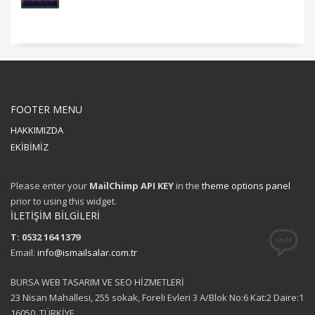
FOOTER MENU
HAKKIMIZDA
EKİBİMİZ
Please enter your
MailChimp API KEY
in the
theme options panel
prior to using this widget.
İLETİŞİM BİLGİLERİ
T: 0532 164 1379
Email:
info@ismailsalar.com.tr
BURSA WEB TASARIM VE SEO HİZMETLERİ
23 Nisan Mahallesi, 255 sokak, Foreli Evleri 3 A/Blok No:6 Kat:2 Daire:1
16050, TÜRKİYE