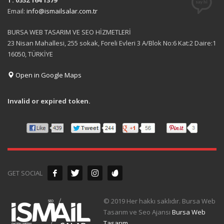
T: 0532 164 1379
Email:
info@ismailsalar.com.tr
BURSA WEB TASARIM VE SEO HİZMETLERİ
23 Nisan Mahallesi, 255 sokak, Foreli Evleri 3 A/Blok No:6 Kat:2 Daire:1
16050, TÜRKİYE
Open in Google Maps
Invalid or expired token.
GET SOCIAL
© 2019 Her hakkı saklıdır. Bursa Web
Tasarım ve Seo Ajansı
Bursa Web
Tasarım
.