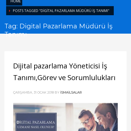
HOME
POSTS TAGGED "DIGITAL PAZARLAMA MÜDÜRÜ İŞ TANIMI"
Tag: Digital Pazarlama Müdürü İş
Tanımı
Dijital pazarlama Yöneticisi İş
Tanımı,Görev ve Sorumlulukları
ÇARŞAMBA, 31 OCAK 2018
BY
ISMAILSALAR