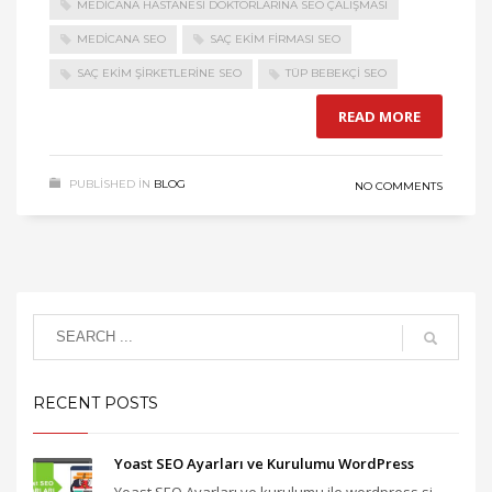
MEDICANA HASTANESI DOKTORLARINA SEO ÇALIŞMASI
MEDICANA SEO
SAÇ EKIM FIRMASI SEO
SAÇ EKIM ŞIRKETLERINE SEO
TÜP BEBEKÇI SEO
READ MORE
PUBLISHED IN
BLOG
NO COMMENTS
RECENT POSTS
Yoast SEO Ayarları ve Kurulumu WordPress
Yoast SEO Ayarları ve kurulumu ile wordpress si...