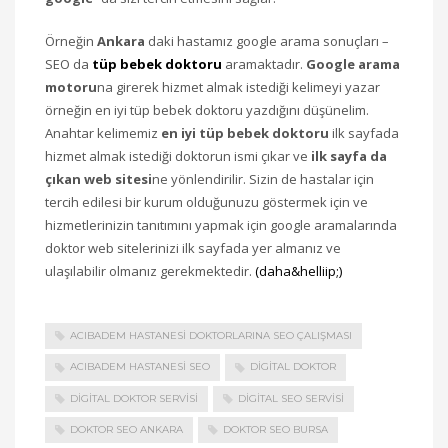
Örneğin
Ankara
daki hastamız google arama sonuçları –
SEO da
tüp bebek doktoru
aramaktadır.
Google arama
motoru
na girerek hizmet almak istediği kelimeyi yazar
örneğin en iyi tüp bebek doktoru yazdığını düşünelim.
Anahtar kelimemiz
en iyi tüp bebek doktoru
ilk sayfada
hizmet almak istediği doktorun ismi çıkar ve
ilk sayfa da
çıkan web sitesi
ne yönlendirilir. Sizin de hastalar için
tercih edilesi bir kurum olduğunuzu göstermek için ve
hizmetlerinizin tanıtımını yapmak için google aramalarında
doktor web sitelerinizi ilk sayfada yer almanız ve
ulaşılabilir olmanız gerekmektedir.
(daha&helliip;)
ACIBADEM HASTANESI DOKTORLARINA SEO ÇALIŞMASI
ACIBADEM HASTANESI SEO
DIGITAL DOKTOR
DIGITAL DOKTOR SERVISI
DIGITAL SEO SERVISI
DOKTOR SEO ANKARA
DOKTOR SEO BURSA