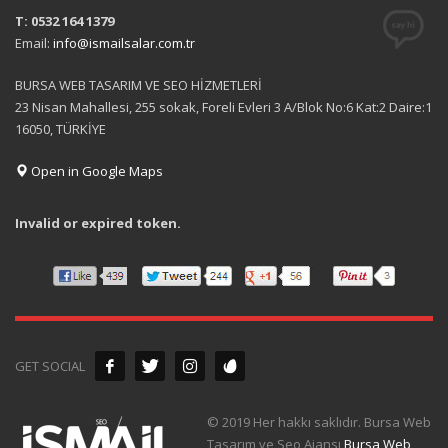
T: 0532 164 1379
Email:
info@ismailsalar.com.tr
BURSA WEB TASARIM VE SEO HİZMETLERİ
23 Nisan Mahallesi, 255 sokak, Foreli Evleri 3 A/Blok No:6 Kat:2 Daire:1
16050, TÜRKİYE
Open in Google Maps
Invalid or expired token.
GET SOCIAL
© 2019 Her hakkı saklıdır. Bursa Web
Tasarım ve Seo Ajansı
Bursa Web