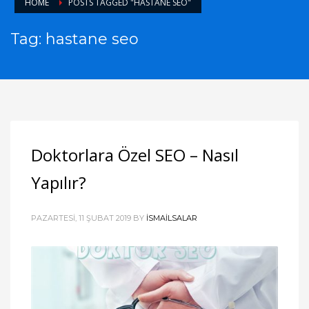
HOME
POSTS TAGGED "HASTANE SEO"
Tag: hastane seo
Doktorlara Özel SEO – Nasıl
Yapılır?
PAZARTESI, 11 ŞUBAT 2019
BY
ISMAILSALAR