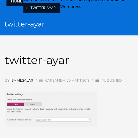
HOME
Wordpress
TWITTER-AYAR
twitter-ayar
twitter-ayar
BY
ISMAILSALAR
/
ÇARŞAMBA, 20 MART 2019
/
PUBLISHED IN