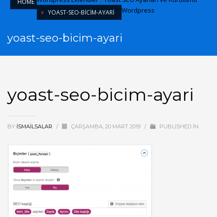
HOME
Wordpress
YOAST-SEO-BICIM-AYARI
yoast-seo-bicim-ayari
yoast-seo-bicim-ayari
BY
ISMAILSALAR
/
ÇARŞAMBA, 20 MART 2019
/
PUBLISHED IN