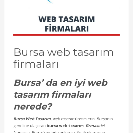
Bursa web tasarım
firmaları
Bursa’ da en iyi web
tasarım firmaları
nerede?
Bursa Web Tasarım
,
web tasarım
üretimlerini
Bursa
‘nın
geneline ulaştıran
bursa web tasarım
firması
dır
!
Ajansımız
Bursa
üzerinde bulunan tüm ilçelere web