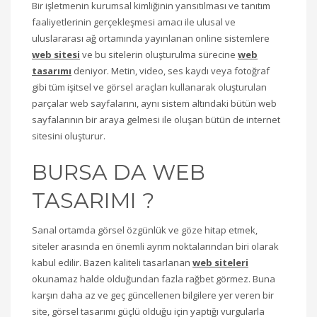
Bir işletmenin kurumsal kimliğinin yansıtılması ve tanıtım
faaliyetlerinin gerçekleşmesi amacı ile ulusal ve
uluslararası ağ ortamında yayınlanan online sistemlere
web sitesi
ve bu sitelerin oluşturulma sürecine
web
tasar
ı
m
ı
deniyor. Metin, video, ses kaydı veya fotoğraf
gibi tüm işitsel ve görsel araçları kullanarak oluşturulan
parçalar web sayfalarını, aynı sistem altındaki bütün web
sayfalarının bir araya gelmesi ile oluşan bütün de internet
sitesini oluşturur.
BURSA DA WEB
TASARIMI ?
Sanal ortamda görsel özgünlük ve göze hitap etmek,
siteler arasında en önemli ayrım noktalarından biri olarak
kabul edilir. Bazen kaliteli tasarlanan
web siteleri
okunamaz halde olduğundan fazla rağbet görmez. Buna
karşın daha az ve geç güncellenen bilgilere yer veren bir
site, görsel tasarımı güçlü olduğu için yaptığı vurgularla