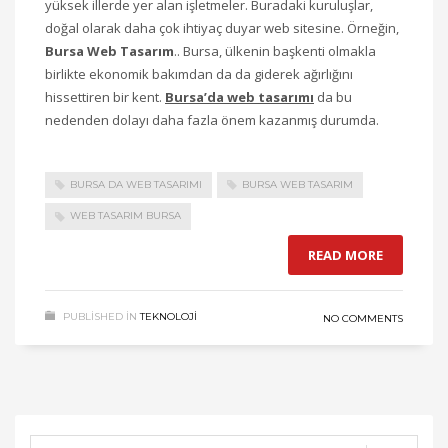
yüksek illerde yer alan işletmeler. Buradaki kuruluşlar,
doğal olarak daha çok ihtiyaç duyar web sitesine. Örneğin,
Bursa Web Tasarım
.. Bursa, ülkenin başkenti olmakla
birlikte ekonomik bakımdan da da giderek ağırlığını
hissettiren bir kent.
Bursa’da web tasar
ı
m
ı
da bu
nedenden dolayı daha fazla önem kazanmış durumda.
BURSA DA WEB TASARIMI
BURSA WEB TASARIM
WEB TASARIM BURSA
READ MORE
PUBLISHED IN
TEKNOLOJI
NO COMMENTS