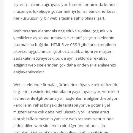
ziyaretçi akınına uğrayabiliyor. İnternet ortamında kendini
müşteriye, tüketiciye göstermek, iyi temsil etmek herkesin,
her kuruluşun iyi bir web sitesine sahip olması şart.
Web tasarımı alanındaki özgünlük ve kalite, çoğunlukla
yeniliklere ayak uydurmaya ve kreatif çalışma ilkelerinin
oturmasına bağlıdır. HTML 5 ve CSS 3 gibi farklı trendlerin
sitenize uygulanması, şüphesiz trafik artışını ve müşteri
sadakatini etkileyecek, bu da aynı sektörde rekabet
ettiğiniz web sitelerinden çok daha önde yer alabilmenizi
sağlayabilecektir.
Web sitelerinde firmalar, ürünlerinin fiyat ve teknik özellik
bilgilerini, resimlerini, videolarını yayınlayabiliyor, verdikleri
hizmetler ile ilgili potansiyel müşterilerini bilgilendirebiliyor,
kendilerini rahat bir şekilde tanıtabiliyor ve potansiyel
müşterilerine çok daha hızlı ulaşabiliyor. Tanıtım aracı
olarak kullanılmasının yanısıra web tasarımı sonucunda
elde edilen web sitelerinin bir diğer önemli artısı da
firmalar içi internet üzerinde online mağaza gibi işlev