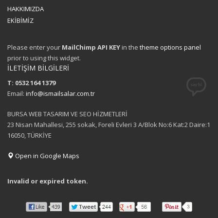
HAKKIMIZDA
EKİBİMİZ
Please enter your
MailChimp API KEY
in the
theme options panel
prior to using this widget.
İLETİŞİM BİLGİLERİ
T: 0532 164 1379
Email:
info@ismailsalar.com.tr
BURSA WEB TASARIM VE SEO HİZMETLERİ
23 Nisan Mahallesi, 255 sokak, Foreli Evleri 3 A/Blok No:6 Kat:2 Daire:1
16050, TÜRKİYE
Open in Google Maps
Invalid or expired token.