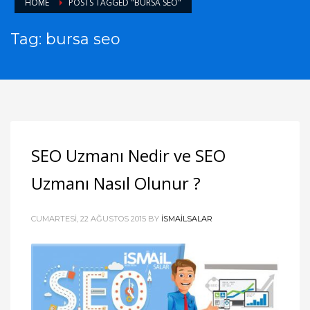
HOME
POSTS TAGGED "BURSA SEO"
Tag: bursa seo
SEO Uzmanı Nedir ve SEO
Uzmanı Nasıl Olunur ?
CUMARTESI, 22 AĞUSTOS 2015
BY
ISMAILSALAR