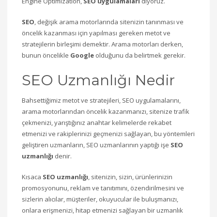
Engine Optimization,
SEO uygulamaları
diyoruz.
SEO
, değişik arama motorlarında sitenizin tanınması ve
öncelik kazanması için yapılması gereken metot ve
stratejilerin birleşimi demektir. Arama motorları derken,
bunun öncelikle
Google
olduğunu da belirtmek gerekir.
SEO Uzmanlığı Nedir
Bahsettiğimiz metot ve stratejileri, SEO uygulamalarını,
arama motorlarından öncelik kazanmanızı, sitenize trafik
çekmenizi, yarıştığınız anahtar kelimelerde rekabet
etmenizi ve rakiplerinizi geçmenizi sağlayan, bu yöntemleri
geliştiren uzmanların, SEO uzmanlarının yaptığı işe
SEO
uzmanlığı
denir.
Kısaca
SEO uzmanlığı
, sitenizin, sizin, ürünlerinizin
promosyonunu, reklam ve tanıtımını, özendirilmesini ve
sizlerin alıcılar, müşteriler, okuyucular ile buluşmanızı,
onlara erişmenizi, hitap etmenizi sağlayan bir uzmanlık