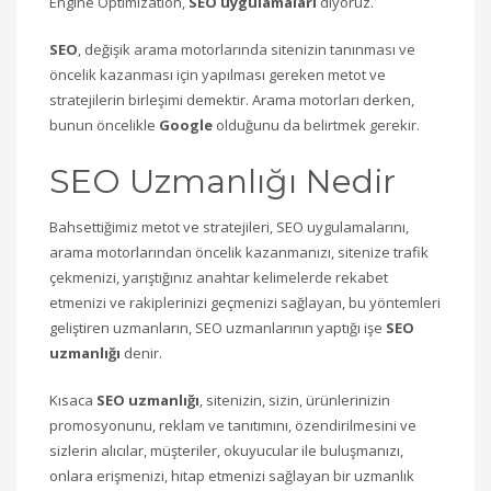
Engine Optimization,
SEO uygulamaları
diyoruz.
SEO
, değişik arama motorlarında sitenizin tanınması ve
öncelik kazanması için yapılması gereken metot ve
stratejilerin birleşimi demektir. Arama motorları derken,
bunun öncelikle
Google
olduğunu da belirtmek gerekir.
SEO Uzmanlığı Nedir
Bahsettiğimiz metot ve stratejileri, SEO uygulamalarını,
arama motorlarından öncelik kazanmanızı, sitenize trafik
çekmenizi, yarıştığınız anahtar kelimelerde rekabet
etmenizi ve rakiplerinizi geçmenizi sağlayan, bu yöntemleri
geliştiren uzmanların, SEO uzmanlarının yaptığı işe
SEO
uzmanlığı
denir.
Kısaca
SEO uzmanlığı
, sitenizin, sizin, ürünlerinizin
promosyonunu, reklam ve tanıtımını, özendirilmesini ve
sizlerin alıcılar, müşteriler, okuyucular ile buluşmanızı,
onlara erişmenizi, hitap etmenizi sağlayan bir uzmanlık