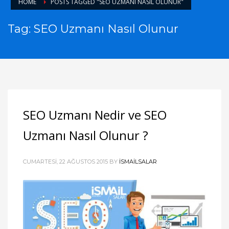
HOME
POSTS TAGGED "SEO UZMANI NASIL OLUNUR"
Tag: SEO Uzmanı Nasıl Olunur
SEO Uzmanı Nedir ve SEO
Uzmanı Nasıl Olunur ?
CUMARTESI, 22 AĞUSTOS 2015
BY
ISMAILSALAR