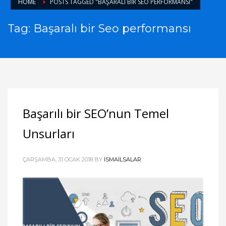
HOME
POSTS TAGGED "BAŞARALI BIR SEO PERFORMANSI"
Tag: Başaralı bir Seo performansı
Başarılı bir SEO’nun Temel
Unsurları
ÇARŞAMBA, 31 OCAK 2018
BY
ISMAILSALAR