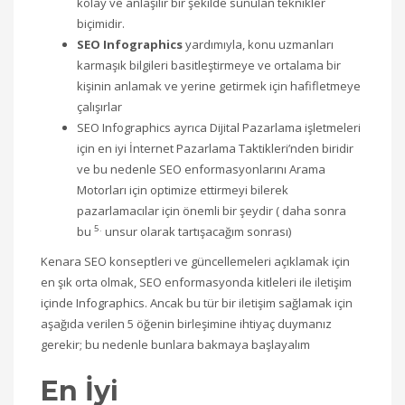
kolay ve anlaşılır bir şekilde sunulan teknikler
biçimidir.
SEO Infographics
yardımıyla, konu uzmanları
karmaşık bilgileri basitleştirmeye ve ortalama bir
kişinin anlamak ve yerine getirmek için hafifletmeye
çalışırlar
SEO Infographics ayrıca Dijital Pazarlama işletmeleri
için en iyi İnternet Pazarlama Taktikleri’nden biridir
ve bu nedenle SEO enformasyonlarını Arama
Motorları için optimize ettirmeyi bilerek
pazarlamacılar için önemli bir şeydir ( daha sonra
5.
bu
unsur olarak tartışacağım sonrası)
Kenara SEO konseptleri ve güncellemeleri açıklamak için
en şık orta olmak, SEO enformasyonda kitleleri ile iletişim
içinde Infographics. Ancak bu tür bir iletişim sağlamak için
aşağıda verilen 5 öğenin birleşimine ihtiyaç duymanız
gerekir; bu nedenle bunlara bakmaya başlayalım
En İyi