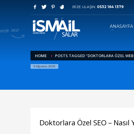
BİZE ULAŞIN:
0532 164 1379
HOW TO SHOP
1
2
Login or create new account.
R
ANASAYFA
If you still have problems, please let us know, by sen
HOME
POSTS TAGGED "DOKTORLARA ÖZEL WEB SI
6 Ağustos 2026
Doktorlara Özel SEO – Nasıl Y