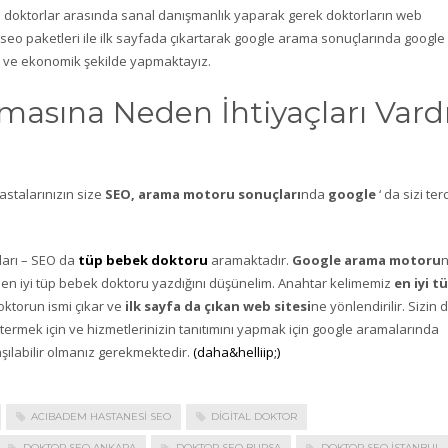
 ve doktorlar arasında sanal danışmanlık yaparak gerek doktorların web
r seo paketleri ile ilk sayfada çıkartarak google arama sonuçlarında google
ik ve ekonomik şekilde yapmaktayız.
masına Neden İhtiyaçları Vard
astalarınızın size
SEO, arama motoru sonuçları
nda
google
‘ da sizi ter
arı – SEO da
tüp bebek doktoru
aramaktadır.
Google arama motoru
n en iyi tüp bebek doktoru yazdığını düşünelim. Anahtar kelimemiz
en iyi t
oktorun ismi çıkar ve
ilk sayfa da çıkan web sitesi
ne yönlendirilir. Sizin 
stermek için ve hizmetlerinizin tanıtımını yapmak için google aramalarında
aşılabilir olmanız gerekmektedir.
(daha&helliip;)
ACIBADEM HASTANESI SEO
DIGITAL DOKTOR
DOKTOR SEO ANKARA
DOKTOR SEO BURSA
DOKTOR SEO ISTANBUL