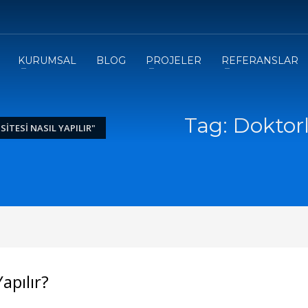
3
eview your order.
Payment &
FREE
shipmen
KURUMSAL
BLOG
PROJELER
REFERANSLAR
ding an email to support@website.com . Thank you!
Tag: Doktorl
TESI NASIL YAPILIR"
apılır?