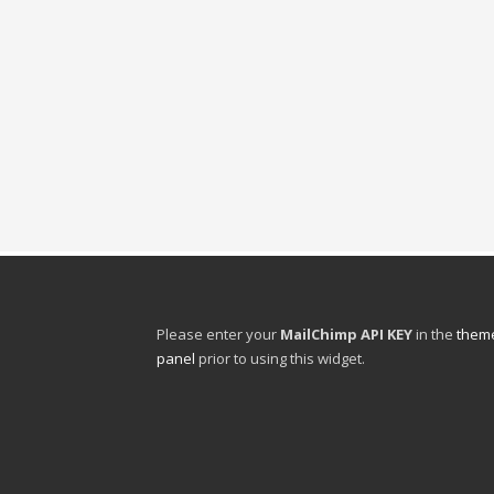
Please enter your
MailChimp API KEY
in the
theme
panel
prior to using this widget.