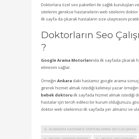
Doktorlara özel seo paketleri ile sağlık kuruluşları
sitelerini gerekse hastanelerin web sitelerini dokto
ilk sayfa da çıkarak hastaların size ulaşmasını prat
Doktorların Seo Çalış
?
Google Arama Motorları
nda ilk sayfada çıkarak h
etmesini sağlar.
Örneğin
Ankara
daki hastamız google arama sonuçl
girerek hizmet almak istediği kelimeyi yazar örneği
bebek doktoru
ilk sayfada hizmet almak istediği d
hastalar için tercih edilesi bir kurum olduğunuzu gö
doktor web sitelerinizi ilk sayfada yer almanız ve ul
ACIBADEM HASTANESI DOKTORLARINA SEO ÇALIŞMASI
DIGITAL DOKTOR SERVISI
DIGITAL SEO SERVISI