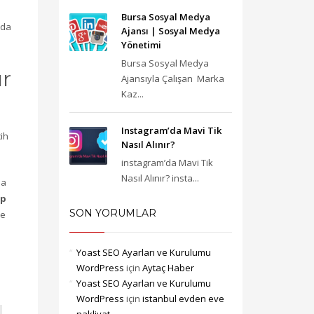
Bursa Sosyal Medya
 da
Ajansı‎ | Sosyal Medya
Yönetimi
Bursa Sosyal Medya
ır
Ajansıyla Çalışan Marka
Kaz...
Instagram’da Mavi Tik
cih
Nasıl Alınır?
instagram’da Mavi Tik
Nasıl Alınır? insta...
na
üp
SON YORUMLAR
de
Yoast SEO Ayarları ve Kurulumu
WordPress
için
Aytaç Haber
Yoast SEO Ayarları ve Kurulumu
WordPress
için
istanbul evden eve