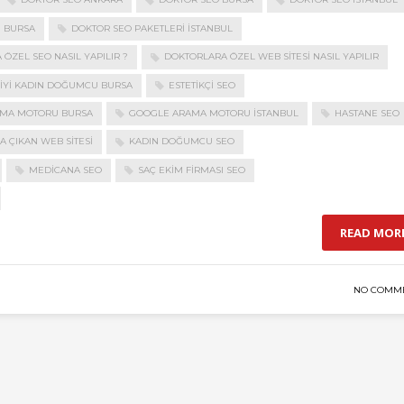
I BURSA
DOKTOR SEO PAKETLERI ISTANBUL
ÖZEL SEO NASIL YAPILIR ?
DOKTORLARA ÖZEL WEB SITESI NASIL YAPILIR
 IYI KADIN DOĞUMCU BURSA
ESTETIKÇI SEO
MA MOTORU BURSA
GOOGLE ARAMA MOTORU ISTANBUL
HASTANE SEO
A ÇIKAN WEB SITESI
KADIN DOĞUMCU SEO
MEDICANA SEO
SAÇ EKIM FIRMASI SEO
READ MOR
NO COMM