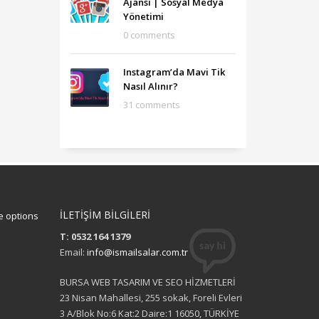
Ajansı‎ | Sosyal Medya
Yönetimi
0 comments
Instagram’da Mavi Tik
Nasıl Alınır?
31 comments
İLETİŞİM BİLGİLERİ
 options
T: 0532 164 1379
Email:
info@ismailsalar.com.tr
BURSA WEB TASARIM VE SEO HİZMETLERİ
23 Nisan Mahallesi, 255 sokak, Foreli Evleri
3 A/Blok No:6 Kat:2 Daire:1 16050, TÜRKİYE