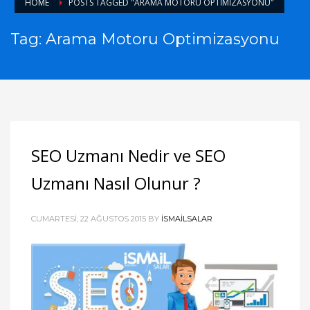
HOME
POSTS TAGGED "ARAMA MOTORU OPTIMIZASYONU"
Tag: Arama Motoru Optimizasyonu
SEO Uzmanı Nedir ve SEO
Uzmanı Nasıl Olunur ?
CUMARTESI, 22 AĞUSTOS 2015
BY
ISMAILSALAR