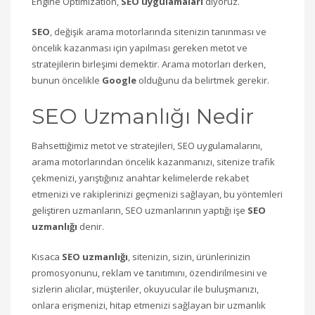
Engine Optimization,
SEO uygulamaları
diyoruz.
SEO
, değişik arama motorlarında sitenizin tanınması ve
öncelik kazanması için yapılması gereken metot ve
stratejilerin birleşimi demektir. Arama motorları derken,
bunun öncelikle
Google
olduğunu da belirtmek gerekir.
SEO Uzmanlığı Nedir
Bahsettiğimiz metot ve stratejileri, SEO uygulamalarını,
arama motorlarından öncelik kazanmanızı, sitenize trafik
çekmenizi, yarıştığınız anahtar kelimelerde rekabet
etmenizi ve rakiplerinizi geçmenizi sağlayan, bu yöntemleri
geliştiren uzmanların, SEO uzmanlarının yaptığı işe
SEO
uzmanlığı
denir.
Kısaca
SEO uzmanlığı
, sitenizin, sizin, ürünlerinizin
promosyonunu, reklam ve tanıtımını, özendirilmesini ve
sizlerin alıcılar, müşteriler, okuyucular ile buluşmanızı,
onlara erişmenizi, hitap etmenizi sağlayan bir uzmanlık