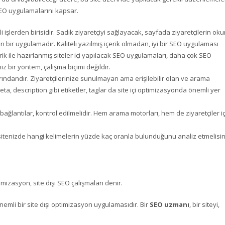
, SEO uygulamalarını kapsar.
i işlerden birisidir. Sadık ziyaretçiyi sağlayacak, sayfada ziyaretçilerin ok
en bir uygulamadır. Kaliteli yazılmış içerik olmadan, iyi bir SEO uygulaması
erik ile hazırlanmış siteler içi yapılacak SEO uygulamaları, daha çok SEO
z bir yöntem, çalışma biçimi değildir.
çlarındandır. Ziyaretçilerinize sunulmayan ama erişilebilir olan ve arama
 description gibi etiketler, taglar da site içi optimizasyonda önemli yer
ı, bağlantılar, kontrol edilmelidir. Hem arama motorları, hem de ziyaretçiler i
sitenizde hangi kelimelerin yüzde kaç oranla bulunduğunu analiz etmelisin
mizasyon, site dışı SEO çalışmaları denir.
önemli bir site dışı optimizasyon uygulamasıdır. Bir
SEO uzmanı
, bir siteyi,