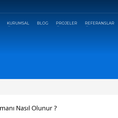
3
eview your order.
Payment &
FREE
shipmen
KURUMSAL
BLOG
PROJELER
REFERANSLAR
ding an email to support@website.com . Thank you!
manı Nasıl Olunur ?