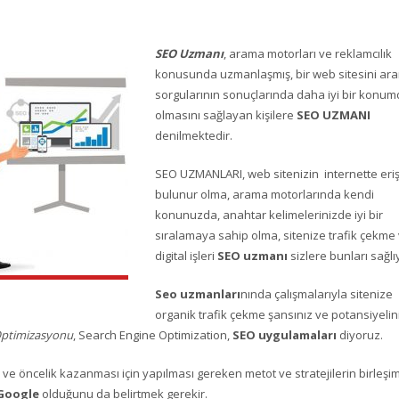
SEO Uzmanı
, arama motorları ve reklamcılık
konusunda uzmanlaşmış, bir web sitesini ar
sorgularının sonuçlarında daha iyi bir konu
olmasını sağlayan kişilere
SEO UZMANI
denilmektedir.
SEO UZMANLARI, web sitenizin internette erişi
bulunur olma, arama motorlarında kendi
konunuzda, anahtar kelimelerinizde iyi bir
sıralamaya sahip olma, sitenize trafik çekme 
digital işleri
SEO uzmanı
sizlere bunları sağlı
Seo uzmanları
nında çalışmalarıyla sitenize
organik trafik çekme şansınız ve potansiyelin
ptimizasyonu
, Search Engine Optimization,
SEO uygulamaları
diyoruz.
 ve öncelik kazanması için yapılması gereken metot ve stratejilerin birleşim
Google
olduğunu da belirtmek gerekir.