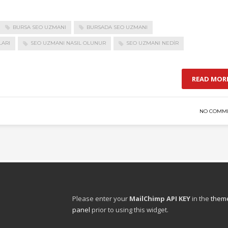
BURSA SEO UZMANI
BURSADA SEO UZMANI
ARI
SEO UZMANI NASIL OLUNUR
SEO UZMANI NEDIR
READ MOR
NO COMM
Please enter your
MailChimp API KEY
in the
theme
panel
prior to using this widget.