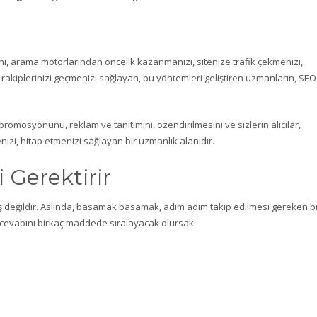
ını, arama motorlarından öncelik kazanmanızı, sitenize trafik çekmenizi,
 rakiplerinizi geçmenizi sağlayan, bu yöntemleri geliştiren uzmanların, SEO
in promosyonunu, reklam ve tanıtımını, özendirilmesini ve sizlerin alıcılar,
nizi, hitap etmenizi sağlayan bir uzmanlık alanıdır.
 Gerektirir
ir iş değildir. Aslında, basamak basamak, adım adım takip edilmesi gereken b
 cevabını birkaç maddede sıralayacak olursak: