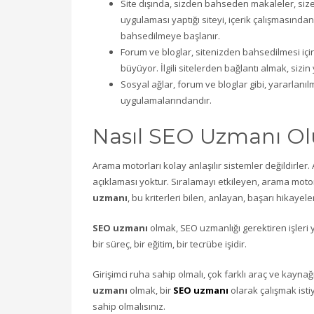
Site dışında, sizden bahseden makaleler, size l
uygulaması yaptığı siteyi, içerik çalışmasından
bahsedilmeye başlanır.
Forum ve bloglar, sitenizden bahsedilmesi için
büyüyor. İlgili sitelerden bağlantı almak, sizi
Sosyal ağlar, forum ve bloglar gibi, yararlanı
uygulamalarındandır.
Nasıl SEO Uzmanı O
Arama motorları kolay anlaşılır sistemler değildirler. A
açıklaması yoktur. Sıralamayı etkileyen, arama motor
uzmanı
, bu kriterleri bilen, anlayan, başarı hikayele
SEO uzmanı
olmak, SEO uzmanlığı gerektiren işleri
bir süreç, bir eğitim, bir tecrübe işidir.
Girişimci ruha sahip olmalı, çok farklı araç ve kaynağı
uzmanı
olmak, bir
SEO uzmanı
olarak çalışmak isti
sahip olmalısınız.