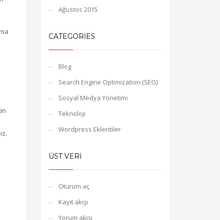
Ağustos 2015
uma
CATEGORIES
Blog
Search Engine Optimization (SEO)
Sosyal Medya Yönetimi
çin
Teknoloji
Wordpress Eklentiler
iz.
ÜST VERI
Oturum aç
Kayıt akışı
Yorum akışı