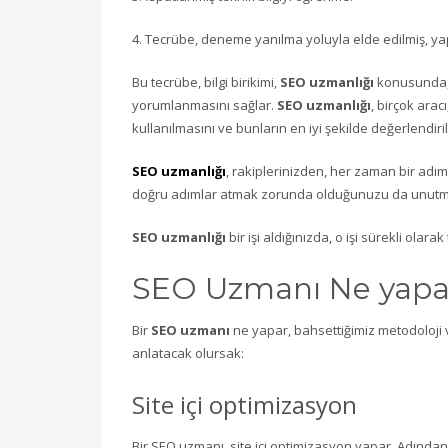
4. Tecrübe, deneme yanılma yoluyla elde edilmiş, yap
Bu tecrübe, bilgi birikimi,
SEO uzmanlığı
konusunda, 
yorumlanmasını sağlar.
SEO uzmanlığı
, birçok arac
kullanılmasını ve bunların en iyi şekilde değerlendiril
SEO uzmanlığı
, rakiplerinizden, her zaman bir adım
doğru adımlar atmak zorunda olduğunuzu da unutm
SEO uzmanlığı
bir işi aldığınızda, o işi sürekli olara
SEO Uzmanı Ne yapa
Bir
SEO uzmanı
ne yapar, bahsettiğimiz metodoloji ve
anlatacak olursak:
Site içi optimizasyon
Bir SEO uzmanı, site içi optimizasyon yapar. Adından