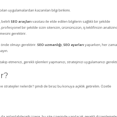
ılan uygulamalardan kazanılan bilgi birikimi.
belirli
SEO araçları
vasıtası ile elde edilen bilgilerin sağlıklı bir şekilde
ı, profesyonel bir şekilde sizin sitenizin, ürününüzün, iş teklifinizin analizin
mesini gerektirir.
 önde olmayı gerektirir.
SEO uzmanlığı
,
SEO ayarları
yaparken, her zam
ayın.
k takip etmenizi, gerekli işlemleri yapmanızı, stratejinizi uygulamanızı gerektir
r?
 stratejiler nelerdir? şimdi de biraz bu konuya açıklık getirelim. Özetle
 da anlaşılabileceği üzere, bu site üzerinde yapılacak gerekli düzenlemele