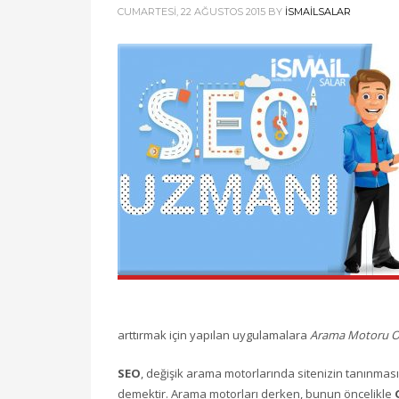
CUMARTESI, 22 AĞUSTOS 2015
BY
ISMAILSALAR
arttırmak için yapılan uygulamalara
Arama Motoru O
SEO
, değişik arama motorlarında sitenizin tanınması
demektir. Arama motorları derken, bunun öncelikle