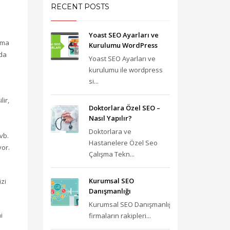
RECENT POSTS
Yoast SEO Ayarları ve
ama
Kurulumu WordPress
mda
Yoast SEO Ayarları ve
kurulumu ile wordpress
si...
lir,
Doktorlara Özel SEO –
Nasıl Yapılır?
Doktorlara ve
vb.
Hastanelere Özel Seo
yor.
Çalışma Tekn...
Kurumsal SEO
izi
Danışmanlığı
Kurumsal SEO Danışmanlığı;
i
firmaların rakipleri...