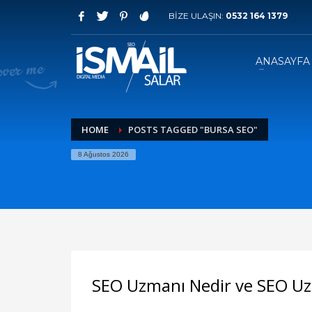
BİZE ULAŞIN:
0532 164 1379
HOW TO SHOP
1
2
Login or create new account.
R
ANASAYFA
If you still have problems, please let us know, by sen
HOME
POSTS TAGGED "BURSA SEO"
8 Ağustos 2026
SEO Uzmanı Nedir ve SEO Uz