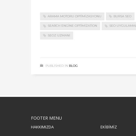
ARAMA MOTORU OPTIMIZASYONU
BURSA SEO
SEARCH ENGINE OPTIMIZATION
SEO UYGULAMAL
SEOZ UZMANI
PUBLISHED IN
BLOG
FOOTER MENU
HAKKIMIZDA
EKİBİMİZ