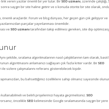
ink veren yazılar önemli bir yer tutar. Bir
SEO uzmanı
, üzerinde çalıştığı,
 sonra saygın bir site haline getirir ve o konuda otorite bir site olarak, ond
, önemli araçlardır. Forum ve blog dünyası, her geçen gün çok gelişiyor ve
n yazılarınızdan parçalar yayınlanması önemlidir.
lması ve
SEO uzmanı
tarafından takip edilmesi gereken, site dışı optimiza
lunur
ynı şekilde, sıralama algoritmalarının nasıl çalıştıklarının tam olarak, basit 
unun algoritmasını anlamanızı sağlayan çok fazla kriter vardır. Bir
SEO
ri ile sizlere çalışmalarını referans gösterebilecek kişidir.
 yapmanızdan, bu bahsettiğimiz özelliklere sahip olmanız sayesinde olunur
 kullanabilmeli ve belirli projelerinizi hayata geçirmelisiniz.
SEO
yorsanız, öncelikle
SEO
kelimesinde Google sıralamasında saygın bir yere