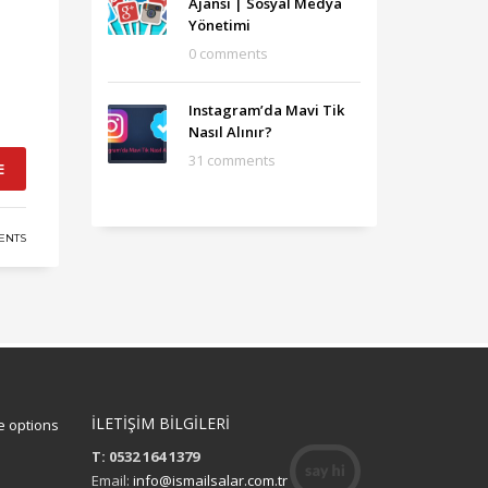
Ajansı‎ | Sosyal Medya
Yönetimi
0 comments
Instagram’da Mavi Tik
Nasıl Alınır?
31 comments
E
ENTS
İLETİŞİM BİLGİLERİ
 options
T: 0532 164 1379
Email:
info@ismailsalar.com.tr