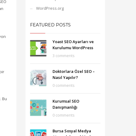
 SEO
WordPress.org
an
FEATURED POSTS
syon
Yoast SEO Ayarları ve
Kurulumu WordPress
3 comments
Doktorlara Özel SEO –
bir
Nasıl Yapılır?
0 comments
. Bu
Kurumsal SEO
Danışmanlığı
0 comments
Bursa Sosyal Medya