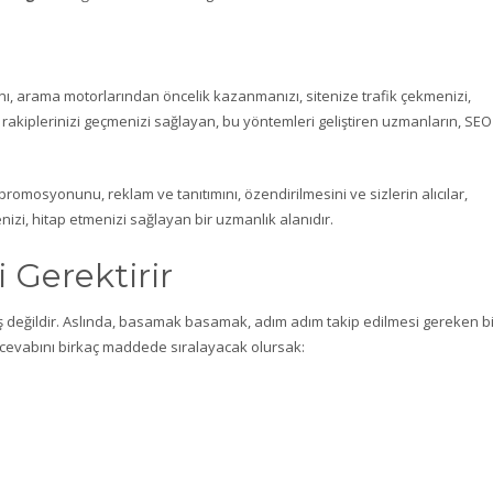
ını, arama motorlarından öncelik kazanmanızı, sitenize trafik çekmenizi,
 rakiplerinizi geçmenizi sağlayan, bu yöntemleri geliştiren uzmanların, SEO
in promosyonunu, reklam ve tanıtımını, özendirilmesini ve sizlerin alıcılar,
nizi, hitap etmenizi sağlayan bir uzmanlık alanıdır.
 Gerektirir
ir iş değildir. Aslında, basamak basamak, adım adım takip edilmesi gereken b
 cevabını birkaç maddede sıralayacak olursak: