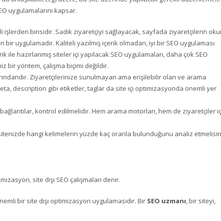
, SEO uygulamalarını kapsar.
i işlerden birisidir. Sadık ziyaretçiyi sağlayacak, sayfada ziyaretçilerin ok
en bir uygulamadır. Kaliteli yazılmış içerik olmadan, iyi bir SEO uygulaması
erik ile hazırlanmış siteler içi yapılacak SEO uygulamaları, daha çok SEO
z bir yöntem, çalışma biçimi değildir.
çlarındandır. Ziyaretçilerinize sunulmayan ama erişilebilir olan ve arama
 description gibi etiketler, taglar da site içi optimizasyonda önemli yer
ı, bağlantılar, kontrol edilmelidir. Hem arama motorları, hem de ziyaretçiler i
sitenizde hangi kelimelerin yüzde kaç oranla bulunduğunu analiz etmelisin
mizasyon, site dışı SEO çalışmaları denir.
önemli bir site dışı optimizasyon uygulamasıdır. Bir
SEO uzmanı
, bir siteyi,