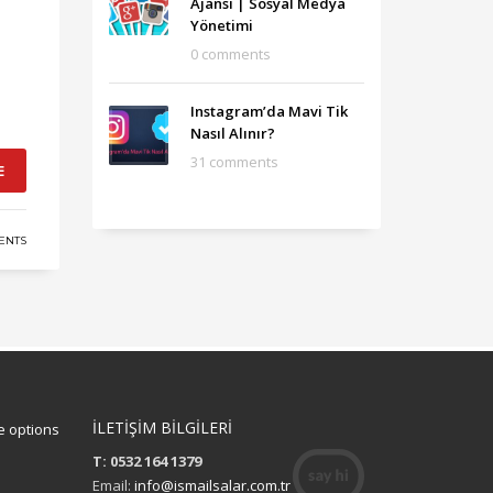
Ajansı‎ | Sosyal Medya
Yönetimi
0 comments
Instagram’da Mavi Tik
Nasıl Alınır?
31 comments
E
ENTS
İLETİŞİM BİLGİLERİ
 options
T: 0532 164 1379
Email:
info@ismailsalar.com.tr