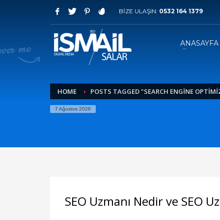
BİZE ULAŞIN:
0532 164 1379
HOW TO SHOP
1
2
Login or create new account.
R
ANASAYFA
If you still have problems, please let us know, by sen
HOME
POSTS TAGGED "SEARCH ENGINE OPTIMI
7 Ağustos 2026
SEO Uzmanı Nedir ve SEO Uz