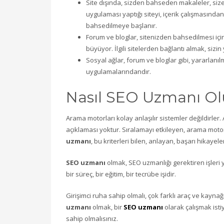
Site dışında, sizden bahseden makaleler, size l
uygulaması yaptığı siteyi, içerik çalışmasından
bahsedilmeye başlanır.
Forum ve bloglar, sitenizden bahsedilmesi için
büyüyor. İlgili sitelerden bağlantı almak, sizi
Sosyal ağlar, forum ve bloglar gibi, yararlanı
uygulamalarındandır.
Nasıl SEO Uzmanı O
Arama motorları kolay anlaşılır sistemler değildirler. A
açıklaması yoktur. Sıralamayı etkileyen, arama motor
uzmanı
, bu kriterleri bilen, anlayan, başarı hikayele
SEO uzmanı
olmak, SEO uzmanlığı gerektiren işleri
bir süreç, bir eğitim, bir tecrübe işidir.
Girişimci ruha sahip olmalı, çok farklı araç ve kaynağı
uzmanı
olmak, bir
SEO uzmanı
olarak çalışmak isti
sahip olmalısınız.