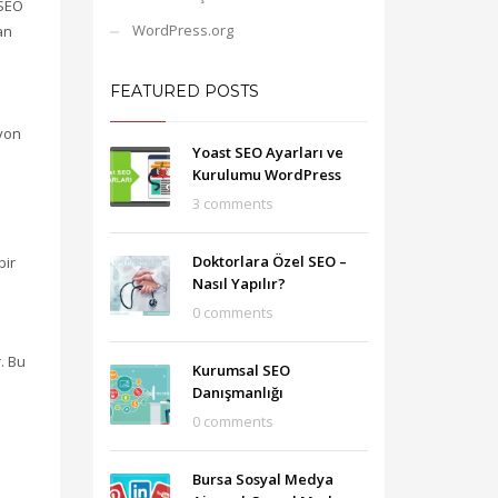
 SEO
WordPress.org
an
FEATURED POSTS
syon
Yoast SEO Ayarları ve
Kurulumu WordPress
3 comments
Doktorlara Özel SEO –
bir
Nasıl Yapılır?
0 comments
. Bu
Kurumsal SEO
Danışmanlığı
0 comments
Bursa Sosyal Medya