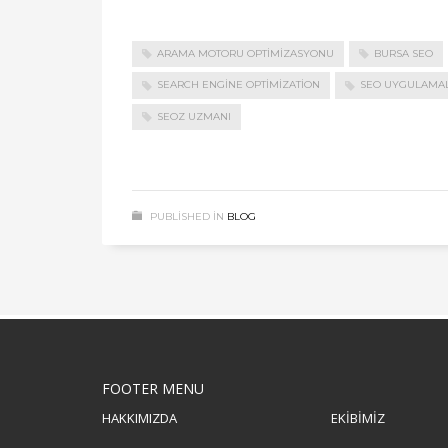
ARAMA MOTORU OPTIMIZASYONU
BURSA SEO
SEARCH ENGINE OPTIMIZATION
SEO UYGULAMAL
SEOZ UZMANI
PUBLISHED IN
BLOG
FOOTER MENU
HAKKIMIZDA
EKİBİMİZ