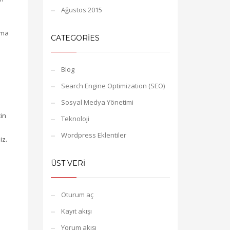
Ağustos 2015
uma
CATEGORIES
Blog
Search Engine Optimization (SEO)
Sosyal Medya Yönetimi
çin
Teknoloji
Wordpress Eklentiler
iz.
ÜST VERI
Oturum aç
Kayıt akışı
Yorum akışı