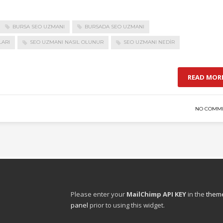
BURSA SEO UZMANI
BURSADA SEO UZMANI
ARI
SEO UZMANI NASIL OLUNUR
SEO UZMANI NEDIR
READ MOR
NO COMM
Please enter your
MailChimp API KEY
in the
theme
panel
prior to using this widget.