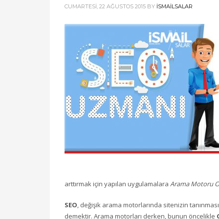
CUMARTESI, 22 AĞUSTOS 2015
BY
ISMAILSALAR
arttırmak için yapılan uygulamalara
Arama Motoru O
SEO
, değişik arama motorlarında sitenizin tanınması
demektir. Arama motorları derken, bunun öncelikle