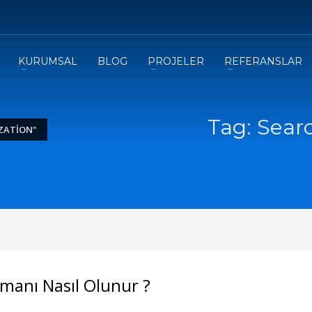
3
eview your order.
Payment &
FREE
shipmen
KURUMSAL
BLOG
PROJELER
REFERANSLAR
ding an email to support@website.com . Thank you!
Tag: Sear
ZATION"
manı Nasıl Olunur ?