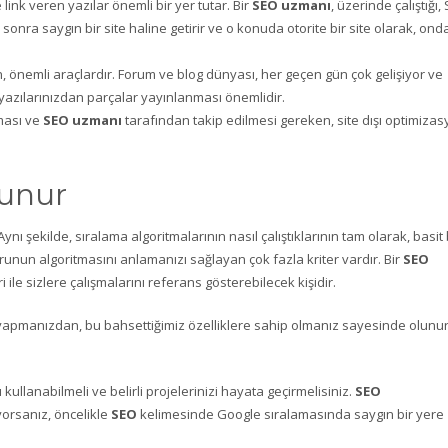
ink veren yazılar önemli bir yer tutar. Bir
SEO uzmanı
, üzerinde çalıştığı,
 sonra saygın bir site haline getirir ve o konuda otorite bir site olarak, ond
, önemli araçlardır. Forum ve blog dünyası, her geçen gün çok gelişiyor ve
n yazılarınızdan parçalar yayınlanması önemlidir.
lması ve
SEO uzmanı
tarafından takip edilmesi gereken, site dışı optimiza
lunur
ynı şekilde, sıralama algoritmalarının nasıl çalıştıklarının tam olarak, basit 
unun algoritmasını anlamanızı sağlayan çok fazla kriter vardır. Bir
SEO
ri ile sizlere çalışmalarını referans gösterebilecek kişidir.
 yapmanızdan, bu bahsettiğimiz özelliklere sahip olmanız sayesinde olunur
 kullanabilmeli ve belirli projelerinizi hayata geçirmelisiniz.
SEO
yorsanız, öncelikle
SEO
kelimesinde Google sıralamasında saygın bir yere