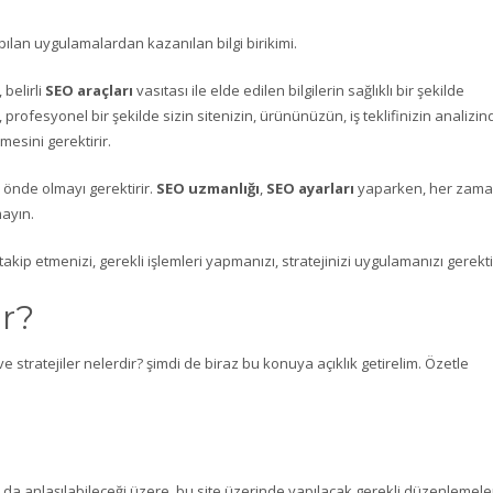
ılan uygulamalardan kazanılan bilgi birikimi.
belirli
SEO araçları
vasıtası ile elde edilen bilgilerin sağlıklı bir şekilde
ı, profesyonel bir şekilde sizin sitenizin, ürününüzün, iş teklifinizin analizin
mesini gerektirir.
 önde olmayı gerektirir.
SEO uzmanlığı
,
SEO ayarları
yaparken, her zam
ayın.
k takip etmenizi, gerekli işlemleri yapmanızı, stratejinizi uygulamanızı gerektir
r?
 stratejiler nelerdir? şimdi de biraz bu konuya açıklık getirelim. Özetle
 da anlaşılabileceği üzere, bu site üzerinde yapılacak gerekli düzenlemele