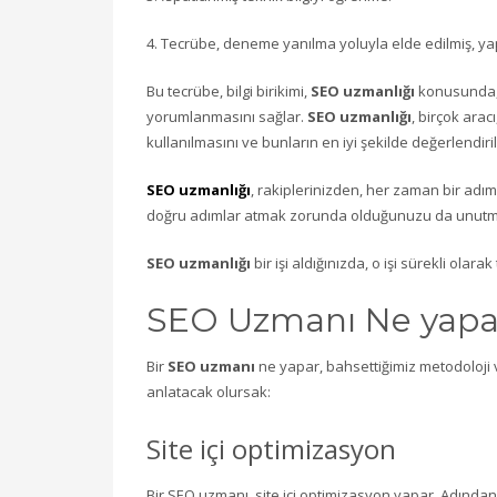
4. Tecrübe, deneme yanılma yoluyla elde edilmiş, yap
Bu tecrübe, bilgi birikimi,
SEO uzmanlığı
konusunda, 
yorumlanmasını sağlar.
SEO uzmanlığı
, birçok arac
kullanılmasını ve bunların en iyi şekilde değerlendiril
SEO uzmanlığı
, rakiplerinizden, her zaman bir adım
doğru adımlar atmak zorunda olduğunuzu da unutm
SEO uzmanlığı
bir işi aldığınızda, o işi sürekli olara
SEO Uzmanı Ne yapa
Bir
SEO uzmanı
ne yapar, bahsettiğimiz metodoloji ve
anlatacak olursak:
Site içi optimizasyon
Bir SEO uzmanı, site içi optimizasyon yapar. Adından