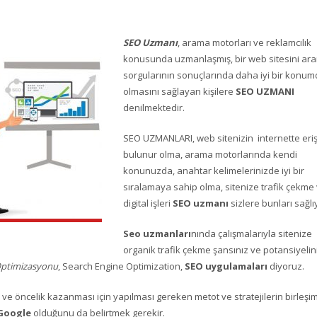
SEO Uzmanı
, arama motorları ve reklamcılık
konusunda uzmanlaşmış, bir web sitesini ar
sorgularının sonuçlarında daha iyi bir konu
olmasını sağlayan kişilere
SEO UZMANI
denilmektedir.
SEO UZMANLARI, web sitenizin internette erişi
bulunur olma, arama motorlarında kendi
konunuzda, anahtar kelimelerinizde iyi bir
sıralamaya sahip olma, sitenize trafik çekme 
digital işleri
SEO uzmanı
sizlere bunları sağlı
Seo uzmanları
nında çalışmalarıyla sitenize
organik trafik çekme şansınız ve potansiyelin
ptimizasyonu
, Search Engine Optimization,
SEO uygulamaları
diyoruz.
 ve öncelik kazanması için yapılması gereken metot ve stratejilerin birleşim
Google
olduğunu da belirtmek gerekir.