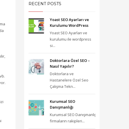
RECENT POSTS
Yoast SEO Ayarları ve
ama
Kurulumu WordPress
mda
Yoast SEO Ayarları ve
kurulumu ile wordpress
si...
lir,
Doktorlara Özel SEO –
Nasıl Yapılır?
Doktorlara ve
vb.
Hastanelere Özel Seo
yor.
Çalışma Tekn...
Kurumsal SEO
izi
Danışmanlığı
Kurumsal SEO Danışmanlığı;
i
firmaların rakipleri...